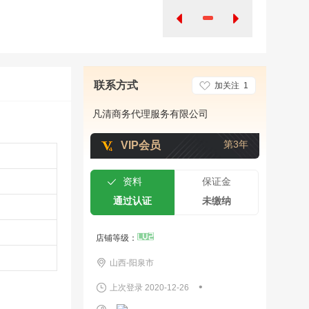
参考？
问商家
联系方式
加关注
1
凡清商务代理服务有限公司
第3年
VIP会员
资料
保证金
通过认证
未缴纳
店铺等级：
山西-阳泉市
•
上次登录 2020-12-26