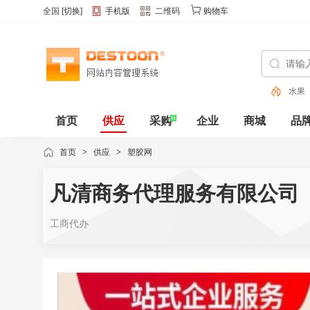
全国
[
切换
]
手机版
二维码
购物车
水果
色
首页
供应
采购
企业
商城
品
动态
首页
>
供应
>
塑胶网
凡清商务代理服务有限公司
工商代办