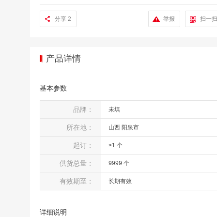
分享
2
举报
扫一
产品详情
基本参数
品牌：
未填
所在地：
山西 阳泉市
起订：
≥1 个
供货总量：
9999 个
有效期至：
长期有效
详细说明