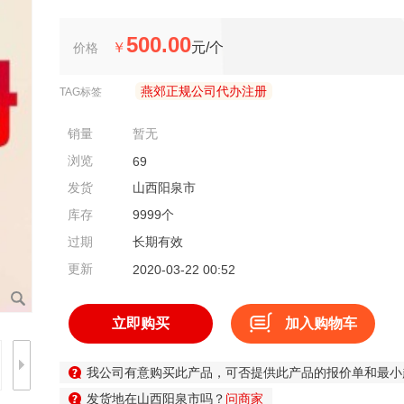
500.00
￥
元/个
价格
燕郊正规公司代办注册
TAG标签
销量
暂无
浏览
69
发货
山西阳泉市
库存
9999个
过期
长期有效
发货地在山西阳泉市吗？
问商家
更新
2020-03-22 00:52
我对贵公司的产品非常感兴趣，能否发一些详细资料给我
请您发一份比较详细的产品规格说明，谢谢！
问商家
立即购买
加入购物车
请问贵公司产品是否可以代理？代理条件是什么？
问商家
我公司有意购买此产品，可否提供此产品的报价单和最小
发货地在山西阳泉市吗？
问商家