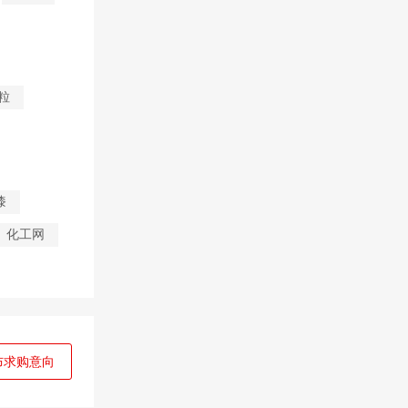
粒
漆
化工网
布求购意向