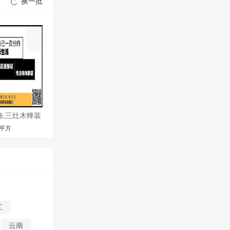
换一批
饰,三灶木蜂装
/平方
江
云南