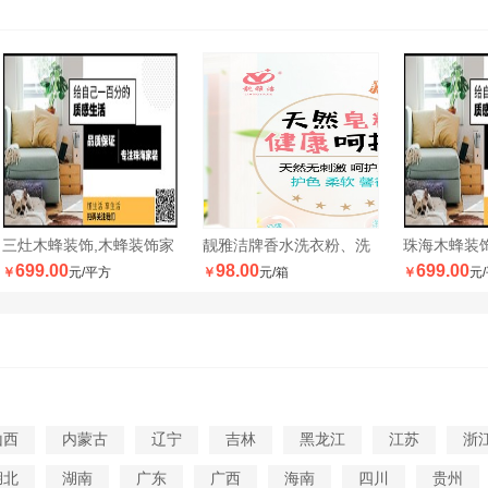
三灶木蜂装饰,木蜂装饰家
靓雅洁牌香水洗衣粉、洗
珠海木蜂装
699.00
98.00
699.00
￥
元/平方
￥
元/箱
￥
元
衣
山西
内蒙古
辽宁
吉林
黑龙江
江苏
浙
湖北
湖南
广东
广西
海南
四川
贵州