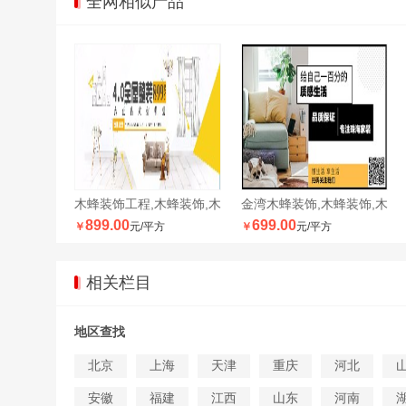
全网相似产品
木蜂装饰工程,木蜂装饰,木
金湾木蜂装饰,木蜂装饰,木
899.00
699.00
￥
元/平方
￥
元/平方
相关栏目
地区查找
北京
上海
天津
重庆
河北
安徽
福建
江西
山东
河南