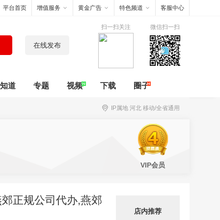
平台首页
增值服务
黄金广告
特色频道
客服中心
扫一扫关注
微信扫一扫
在线发布
知道
专题
视频
下载
圈子
IP属地 河北 移动/全省通用
VIP会员
燕郊正规公司代办,燕郊
店内推荐