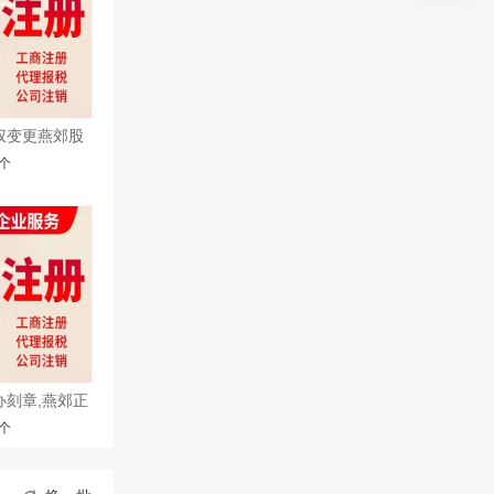
权变更燕郊股
/个
办刻章,燕郊正
/个