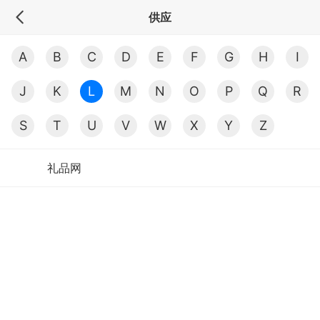
供应
A
B
C
D
E
F
G
H
I
J
K
L
M
N
O
P
Q
R
S
T
U
V
W
X
Y
Z
礼品网