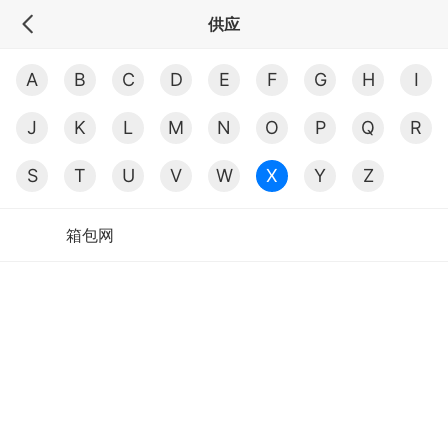
供应
A
B
C
D
E
F
G
H
I
J
K
L
M
N
O
P
Q
R
S
T
U
V
W
X
Y
Z
箱包网