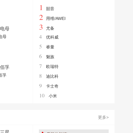
1
韶音
2
用维/AWEI
3
尤备
优科威
4
电母
优科威
 - 石景山区
5
睿量
看品牌
6
魅族
7
欧瑞特
电母
8
佰孚
迪比科
 - 石景山区
9
卡士奇
看品牌
10
小米
佰孚
更多
>
 - 石景山区
看品牌