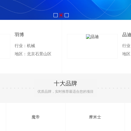
品迪
梵
行业：机械
行业
地区：北京石景山区
地区
十大品牌
优质品牌，实时推荐最适合您的项目
魔帝
摩米士