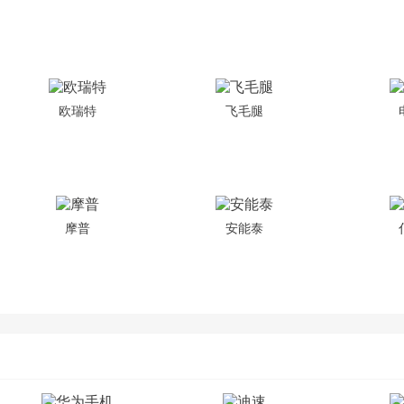
尤备
用维/AWEI
欧瑞特
飞毛腿
地区：北京 - 石景山区
地区：北京 - 石景山区
地区：北京
查看品牌
查看品牌
查
欧瑞特
飞毛腿
摩普
安能泰
地区：北京 - 石景山区
地区：北京 - 石景山区
地区：北京
查看品牌
查看品牌
查
摩普
安能泰
地区：北京 - 石景山区
地区：北京 - 石景山区
地区：北京
查看品牌
查看品牌
查