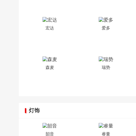
卡格尔
爱唯克思
宏达
爱多
地区：北京 - 石景山区
地区：北京 - 石景山区
查看品牌
查看品牌
宏达
爱多
森麦
瑞势
地区：北京 - 石景山区
地区：北京 - 石景山区
查看品牌
查看品牌
森麦
瑞势
灯饰
地区：北京 - 石景山区
地区：北京 - 石景山区
查看品牌
查看品牌
韶音
睿量