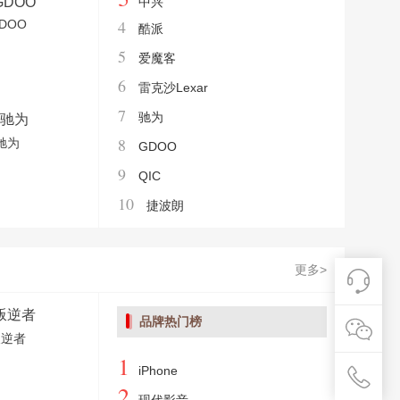
中兴
Lexar
4
DOO
酷派
 - 石景山区
5
爱魔客
看品牌
6
雷克沙Lexar
7
驰为
DOO
8
驰为
GDOO
 - 石景山区
9
QIC
看品牌
10
捷波朗
驰为
更多
>
 - 石景山区
看品牌
品牌热门榜
叛逆者
1
iPhone
2