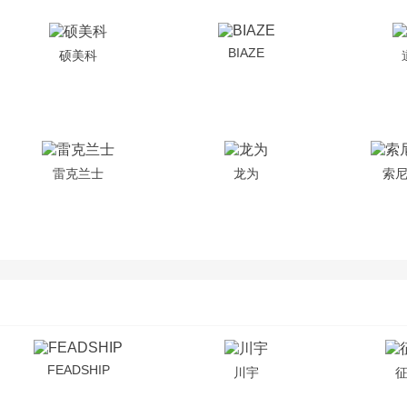
现代影音
星凯越
BIAZE
硕美科
地区：北京 - 石景山区
地区：北京 - 石景山区
地区：北京
查看品牌
查看品牌
查
硕美科
BIAZE
雷克兰士
龙为
索
地区：北京 - 石景山区
地区：北京 - 石景山区
地区：北京
查看品牌
查看品牌
查
雷克兰士
龙为
索
地区：北京 - 石景山区
地区：北京 - 石景山区
地区：北京
查看品牌
查看品牌
查
FEADSHIP
川宇