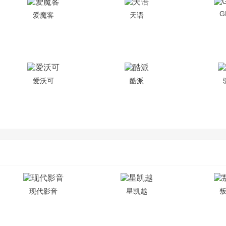
漫步者Edifier
捷波朗
雷克沙
G
爱魔客
天语
地区：北京 - 石景山区
地区：北京 - 石景山区
地区：北京
查看品牌
查看品牌
查
爱魔客
天语
G
爱沃可
酷派
地区：北京 - 石景山区
地区：北京 - 石景山区
地区：北京
查看品牌
查看品牌
查
爱沃可
酷派
地区：北京 - 石景山区
地区：北京 - 石景山区
地区：北京
查看品牌
查看品牌
查
现代影音
星凯越