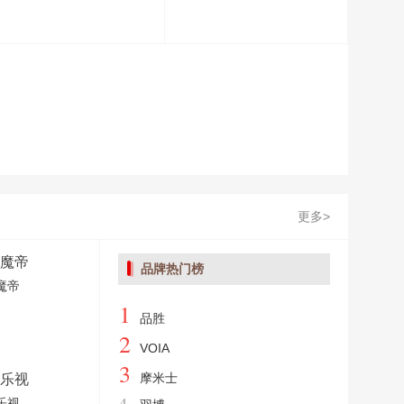
电小二
美创
广东电小二科技有
美创品牌成立于2008
限公司，注册资本…
年，最初团队由…
更多
>
品牌热门榜
魔帝
1
品胜
2
VOIA
3
摩米士
魔帝
4
乐视