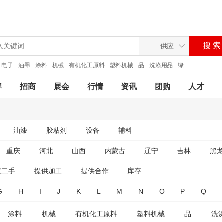
电子
油墨
涂料
机械
有机化工原料
塑料机械
品
洗涤用品
绿
牌
招商
展会
行情
资讯
团购
人才
油漆
胶粘剂
设备
辅料
重庆
河北
山西
内蒙古
辽宁
吉林
黑
应二手
提供加工
提供合作
库存
G
H
I
J
K
L
M
N
O
P
Q
涂料
机械
有机化工原料
塑料机械
品
洗