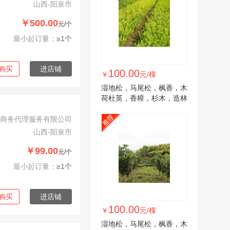
山西-阳泉市
￥500.00
元/个
最小起订量：
≥1个
购买
进店铺
100.00
￥
元/棵
湿地松，马尾松，枫香，木
荷杜英，香樟，杉木，造林
小苗
商务代理服务有限公司
山西-阳泉市
￥99.00
元/个
最小起订量：
≥1个
购买
进店铺
100.00
￥
元/棵
湿地松，马尾松，枫香，木