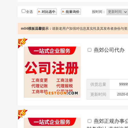
泵
涂料网
工程塑料
全选
按时间：
m04模板温馨提示：
请新老用户加强对信息真实性及其发布者身份与资
燕郊公司代办
供货总量
9999
更新时间
2020-
燕郊正规办事公