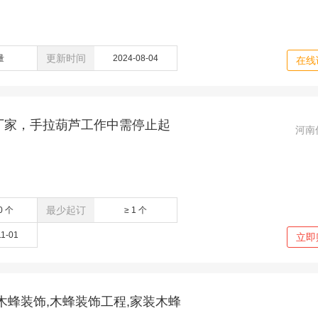
更新时间
量
2024-08-04
在线
厂家，手拉葫芦工作中需停止起
河南
最少起订
0 个
≥ 1 个
11-01
立即
木蜂装饰,木蜂装饰工程,家装木蜂