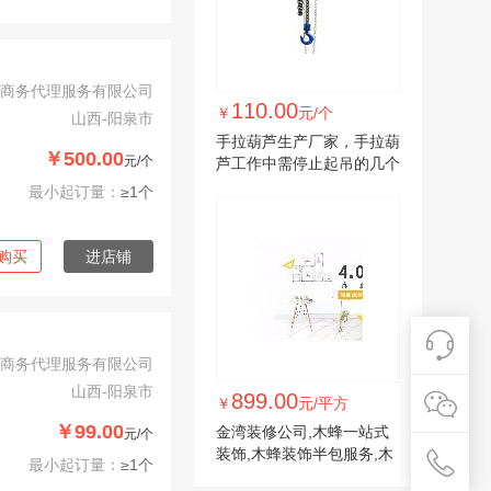
商务代理服务有限公司
110.00
￥
元/个
山西-阳泉市
手拉葫芦生产厂家，手拉葫
￥500.00
元/个
芦工作中需停止起吊的几个
条件
最小起订量：
≥1个
购买
进店铺
商务代理服务有限公司
山西-阳泉市
899.00
￥
元/平方
￥99.00
金湾装修公司,木蜂一站式
元/个
装饰,木蜂装饰半包服务,木
最小起订量：
≥1个
蜂装饰半包服务