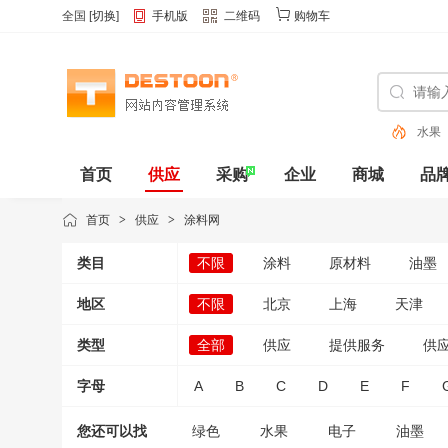
全国
[
切换
]
手机版
二维码
购物车
水果
色
首页
供应
采购
企业
商城
品
动态
首页
>
供应
>
涂料网
类目
不限
涂料
原材料
油墨
地区
不限
北京
上海
天津
类型
全部
供应
提供服务
供
字母
A
B
C
D
E
F
您还可以找
绿色
水果
电子
油墨