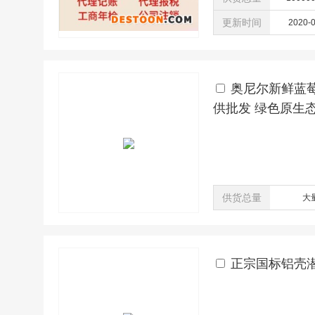
更新时间
2020-
奥尼尔新鲜蓝
供批发 绿色原生
供货总量
大
正宗国标铝壳潜水泵