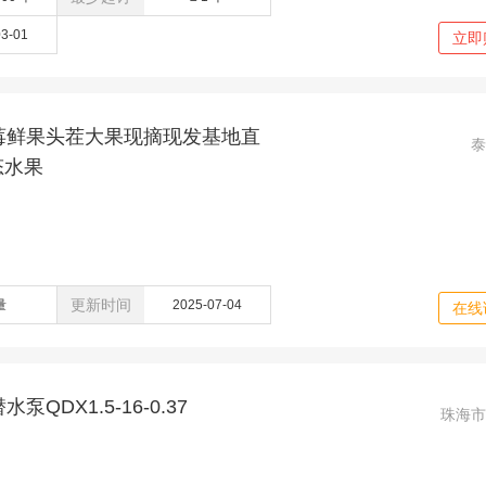
03-01
立即
莓鲜果头茬大果现摘现发基地直
泰
态水果
更新时间
量
2025-07-04
在线
QDX1.5-16-0.37
珠海市