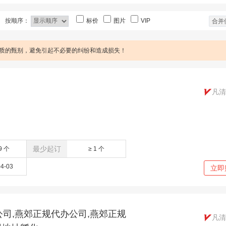
按顺序：
标价
图片
VIP
合并
质的甄别，避免引起不必要的纠纷和造成损失！
凡清
最少起订
9 个
≥ 1 个
04-03
立即
司,燕郊正规代办公司,燕郊正规
凡清