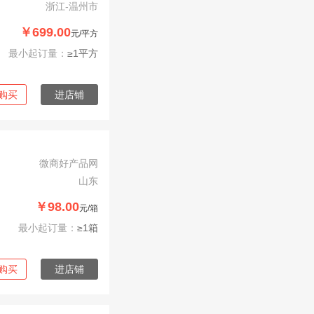
浙江-温州市
￥699.00
元/平方
最小起订量：
≥1平方
购买
进店铺
微商好产品网
山东
￥98.00
元/箱
最小起订量：
≥1箱
购买
进店铺