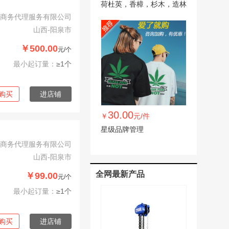
荷杜英，香樟，杉木，造林
小苗
商务代理服务有限公司
山西-阳泉市
￥500.00
元/个
最小起订量：
≥1个
购买
进店铺
30.00
￥
元/件
星级品牌管理
商务代理服务有限公司
山西-阳泉市
全网最新产品
￥99.00
元/个
最小起订量：
≥1个
购买
进店铺