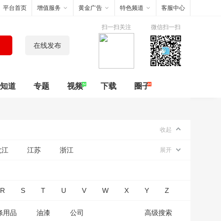
平台首页
增值服务
黄金广告
特色频道
客服中心
扫一扫关注
微信扫一扫
在线发布
知道
专题
视频
下载
圈子
收起
龙江
江苏
浙江
展开
R
S
T
U
V
W
X
Y
Z
涤用品
油漆
公司
高级搜索