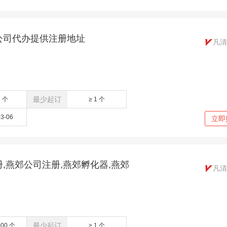
公司代办提供注册地址
凡清
最少起订
9 个
≥ 1 个
03-06
立即
,燕郊公司注册,燕郊孵化器,燕郊
凡清
最少起订
000 个
≥ 1 个