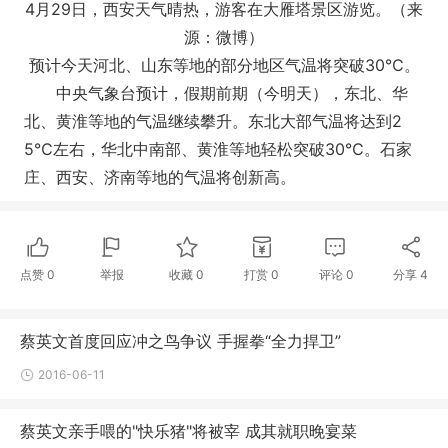
4月29日，西安天气晴热，游客在大雁塔景区游览。（来
源：微博）
预计今天河北、山东等地的部分地区气温将突破30℃。
中央气象台预计，假期前期（今明天），东北、华
北、黄淮等地的气温继续攀升。东北大部气温将达到2
5℃左右，华北中南部、黄淮等地轻松突破30℃。石家
庄、西安、济南等地的气温将创新高。
点赞
0
举报
收藏
0
打赏
0
评论
0
分享
4
蔡英文首度回应冲之鸟争议 手握拳“全力捍卫”
2016-06-11
蔡英文亲手喂的"快乐猪"将被宰 成其就职晚宴菜