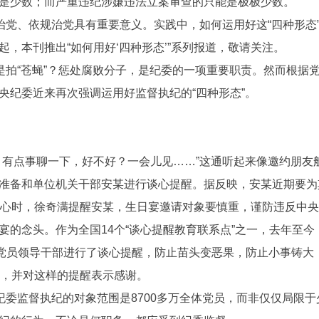
是少数；而严重违纪涉嫌违法立案审查的只能是极极少数。
治党、依规治党具有重要意义。实践中，如何运用好这“四种形态
，本刊推出“如何用好‘四种形态’”系列报道，敬请关注。
是拍“苍蝇”？惩处腐败分子，是纪委的一项重要职责。然而根据
央纪委近来再次强调运用好监督执纪的“四种形态”。
，有点事聊一下，好不好？一会儿见……”这通听起来像邀约朋友
准备和单位机关干部安某进行谈心提醒。据反映，安某近期要为
散心时，徐奇满提醒安某，生日宴邀请对象要慎重，谨防违反中
的念头。作为全国14个“谈心提醒教育联系点”之一，去年至今
名党员领导干部进行了谈心提醒，防止苗头变恶果，防止小事铸大
示，并对这样的提醒表示感谢。
纪委监督执纪的对象范围是8700多万全体党员，而非仅仅局限于