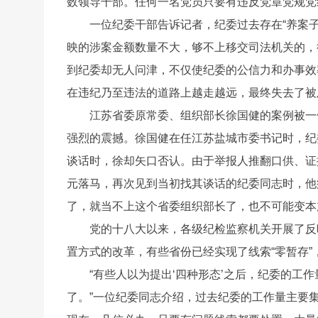
数领导干部。任何一名党员只要有违反党章党规党
一位纪委干部告诉记者，纪委过去存在“养案
映的涉案金额数量不大，够不上移交司法机关的，
到纪委却无人问津，不仅使纪委的公信力和办事效
在违纪乃至违法的道路上越走越远，最终失去了被
江苏省委原常委、组织部长徐国健的案例被一
强烈的震撼。徐国健在任江苏盐城市委书记时，纪
谈话时，徐却矢口否认。由于举报人推翻口供、证
元落马，再次见到当初找其谈话的纪委同志时，他
了，就当不上这个省委组织部长了，也不可能变本
党的十八大以来，各级纪检监察机关开展了反
置方式的改革，有些省份已经实现了线索“零暂存
“有些人以为提出‘四种形态’之后，纪委的工
了。”一位纪委同志介绍，过去纪委的工作量主要