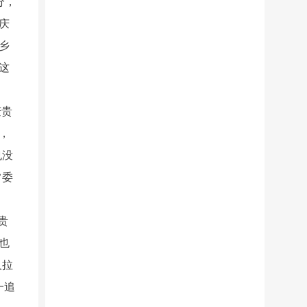
分，
庆
乡
这
庆贵
，
也没
常委
贵
也
人拉
一追