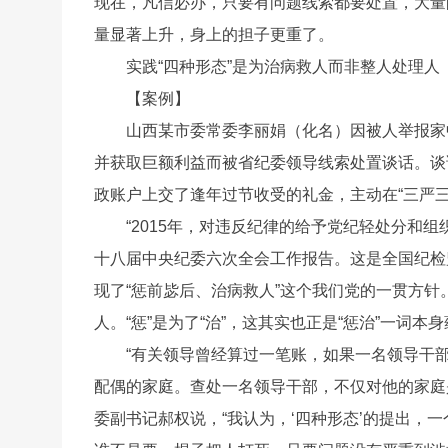
现在，凡信必办，只要有问题线索都要处置，大量
量显著上升，身上的担子更重了。
实践“四种形态”是为治病救人而非整人处理人
【案例】
山西某市委常委李丽娟（化名）因被人举报家
并获取巨额利益而被省纪委领导线索处置谈话。谈
政账户上交了逢年过节收受的礼金，主动在“三严
“2015年，对违反纪律的给予党纪轻处分和组
十八届中央纪委六次全会工作报告。这是全国纪检
现了“惩前毖后、治病救人”这个我们党的一贯方
人。“惩”是为了“治”，这其实也正是“惩治”一词本
“有关领导曾经算过一笔账，如果一名领导干
配偶的家庭。查处一名领导干部，不仅对他的家庭
委副书记郝权说，“我认为，‘四种形态’的提出，