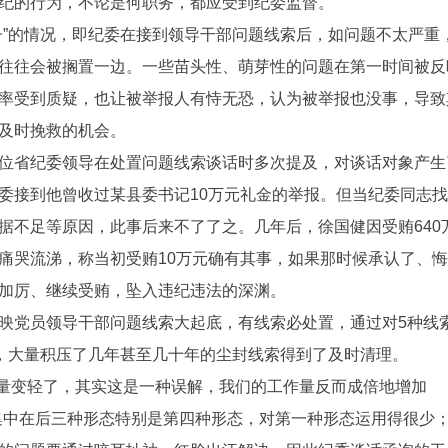
纪的行为，不论是何职务，都应受到纪委监督。
子”的情况，即纪委在接到领导干部问题线索后，如问题不太严重
往往会被搁置一边。一些苗头性、萌芽性的问题在第一时间被反
率受到质疑，也让被举报人有恃无恐，认为被举报也没事，导致
及时挽救的机会。
位省纪委领导在处置问题线索谈话时多次提及，对谈话对象产生
委接到他曾收过某县委书记10万元礼金的举报。但当纪委同志
据不足等原因，此事后来不了了之。几年后，徐国健因受贿640
痛哭流涕，称当初受贿10万元确有其事，如果那时候承认了、
加厉、继续受贿，坠入违纪违法的深渊。
映党员领导干部问题线索大起底，有线索必处置，通过对5种线
”，大量积压了几年甚至几十年的尘封线索得到了及时清理。
作量变轻了，其实这是一种误解，我们的工作量反而成倍地增加
集中在后三种形态特别是第四种形态，对第一种形态运用得很少