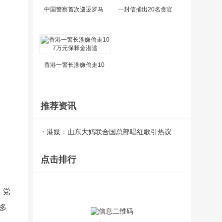
中国警察首次巡逻罗马
一封信捅出20名贪官
香港一警长涉嫌偷走10
推荐资讯
港媒：山东大妈联合国总部唱红歌引热议
点击排行
，党
多