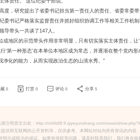
主体责任。”这位纪委干部说。
高度，研究提出了省委书记担当第一责任人的责任、省委常委带
纪委书记严格落实监督责任并抓好组织协调工作等相关工作机制
领导带头一共谈了147人。
单位或地区的示范带头作用非常明显，只有切实落实主体责任，让‘
行‘第一种形态’在本单位本地区成为常态，并逐渐在整个党内形
自我净化的能力，从而实现政治生态的山清水秀。”
收藏
打赏
评论
分享
0
0
0
5
tp://m04dt9.9.qiyeyunshang.com/news/show.php?it
网友提供和互联网的公开资料等，仅供参考。本网站对站内所有资讯的内容
何明示或暗示的保证。如果有侵权等问题，请及时联系我们，我们将在收