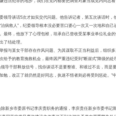
嫌违法犯罪的地步，我们在党内都要把调查对象当成党内同志看
委领导谈话5次才如实交代问题。他告诉记者，第五次谈话时，
“治病救人”，纪委领导根本没必要苦口婆心一次又一次地和自己
。最终，他放下了心理包袱，坦承自己曾收受某事业单位礼金的
出了结处理。
举报与某女干部存在作风问题、为其谋取不正当利益后，组织多
次给予的教育挽救机会，最终因严重违纪受到“断崖式”降级的处
员领导干部释放信号，找你谈话不是要整谁、和谁过不去，而是
加勉，改正了就仍然是好同志，执迷不悟者则必将受到惩处。”
于免除新乡市委原书记李庆贵职务的通报，李庆贵任新乡市委书记