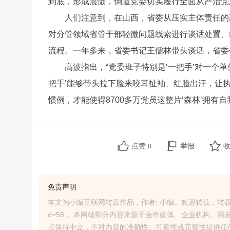
到底，形成震慑，倒逼党委切实履行全面从严治党
人们注意到，在山西，省委从压实主体责任的
对分管领域省管干部轻微问题线索进行谈话处置、
流程。一年多来，省委书记王儒林带头谈话，省委
高波指出，“党委班子特别是‘一把手’对一个
把手’能够带头拉下脸来咬耳扯袖、红脸出汗，让执
惯例，才能使得8700多万党员这整片‘森林’拥有
点赞
举报
0
免责声明
本文为小编互联网转载作品，作者: 小编。欢迎转载，转载请注明原文出处：ht
d=58 。本网站部分内容来源于合作媒体、企业机构、
点保持中立，不对内容的准确性、可靠性或完整性提供任