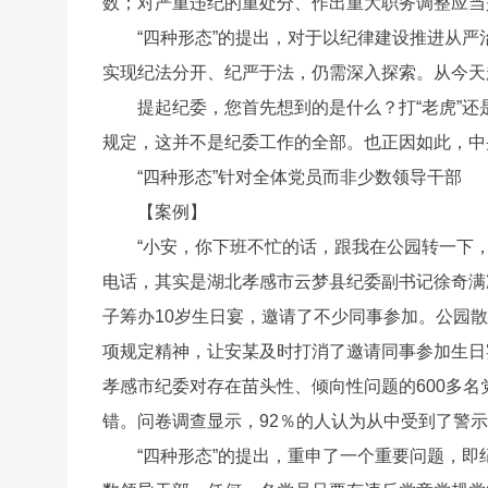
数；对严重违纪的重处分、作出重大职务调整应当
“四种形态”的提出，对于以纪律建设推进从严
实现纪法分开、纪严于法，仍需深入探索。从今天起
提起纪委，您首先想到的是什么？打“老虎”还
规定，这并不是纪委工作的全部。也正因如此，中
“四种形态”针对全体党员而非少数领导干部
【案例】
“小安，你下班不忙的话，跟我在公园转一下
电话，其实是湖北孝感市云梦县纪委副书记徐奇满
子筹办10岁生日宴，邀请了不少同事参加。公园
项规定精神，让安某及时打消了邀请同事参加生日宴
孝感市纪委对存在苗头性、倾向性问题的600多
错。问卷调查显示，92％的人认为从中受到了警
“四种形态”的提出，重申了一个重要问题，即