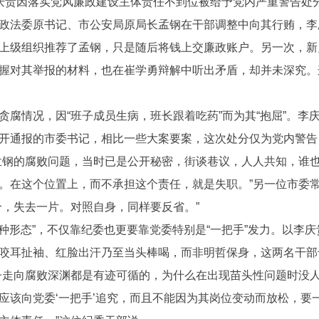
庆贵因落实党风廉政建设主体责任不到位被给予党内严重警告处
政法委原书记、市公安局原局长孟钢在干部调整中向其行贿，李
上级组织推荐了孟钢，只是随后将钱上交廉政账户。另一次，新
握对其举报的材料，也在崔学勇辩解中听出矛盾，却并未深究。
腐情况，因“班子成员生病，班长跟着吃药”而为其“抱屈”。李
开通报的市委书记，相比一些大案要案，这次处分仅为党内警告
孟钢的腐败问题，当时已是公开秘密，街谈巷议，人人共知，谁
。在这个位置上，而不承担这个责任，就是失职。”另一位市委
个，失去一片。对照自身，同样要反省。”
一种形态”，不仅靠纪委也更要靠党委特别是“一把手”发力。以李庆
咬耳扯袖、红脸出汗乃至当头棒喝，而非明哲保身，这两名干部
子走向腐败深渊都是有迹可循的，为什么在出现苗头性问题时没
应该向党委‘一把手’追究，而且不能因为其岗位变动而放松，要