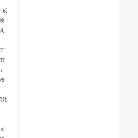
，反
映
其
了
找其
万
悔改
索处
；而