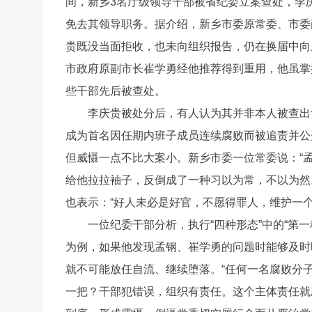
间，新乡3名厅级领导干部被省纪委立案查处，李
免去其领导职务。据介绍，新乡市委原常委、市委
贵既没当面拒收，也未向组织报告，仍在换届中向
市政府原副市长崔学勇经他推荐得到重用，他虽掌
些干部先后被查处。
李庆贵被处分后，有人认为其并非本人被查出贪
成为首名因任期内班子成员连续腐败而被追责并公
但威慑一点不比大案小。新乡市委一位常委说：“
给他拉拉袖子，反倒成了一种习以为常，不以为然
也表示：“好人未必是好官，不愿得罪人，维护一
一位纪委干部分析，执行“四种形态”中的“第
为例，如果他发现孟钢、崔学勇的问题时能够及时
就不可能放任自流、继续堕落。“任何一名腐败分
一把？干部犯错误，组织有责任。这个主体责任就