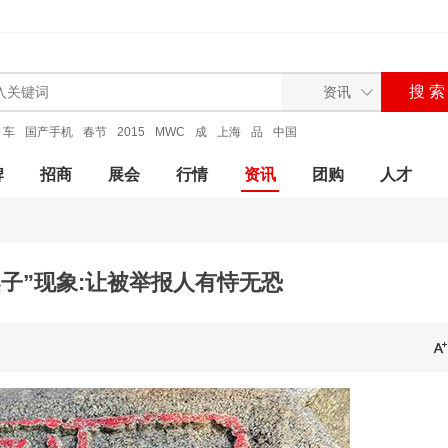
车
国产手机
春节
2015
MWC
成
上海
品
中国
牌
招商
展会
行情
资讯
团购
人才
子”现象:让被举报人有恃无恐