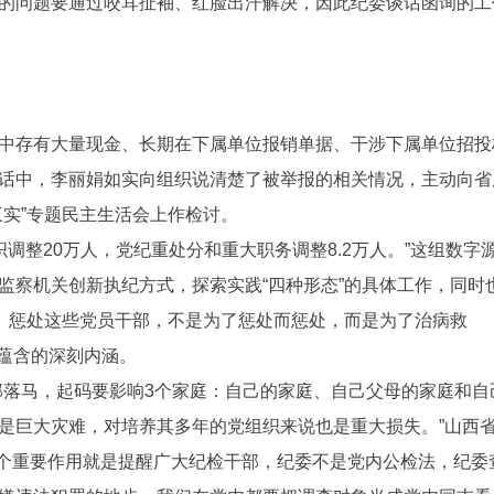
的问题要通过咬耳扯袖、红脸出汗解决，因此纪委谈话函询的工
中存有大量现金、长期在下属单位报销单据、干涉下属单位招投
话中，李丽娟如实向组织说清楚了被举报的相关情况，主动向省
三实”专题民主生活会上作检讨。
织调整20万人，党纪重处分和重大职务调整8.2万人。”这组数字
监察机关创新执纪方式，探索实践“四种形态”的具体工作，同时
针。惩处这些党员干部，不是为了惩处而惩处，而是为了治病救
身蕴含的深刻内涵。
部落马，起码要影响3个家庭：自己的家庭、自己父母的家庭和自
是巨大灾难，对培养其多年的党组织来说也是重大损失。”山西
一个重要作用就是提醒广大纪检干部，纪委不是党内公检法，纪委