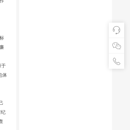
作
标
廉
源于
也体
己
省纪
查