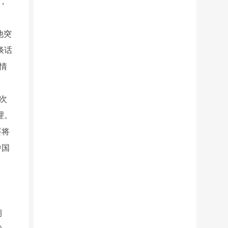
，
他突
谈话
情
次
理。
要将
中国
期