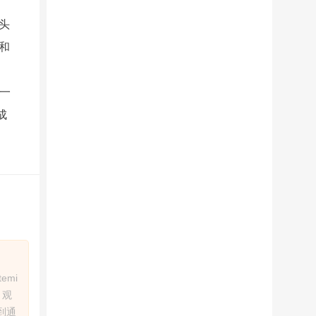
头
和
一
成
emi
、观
到通