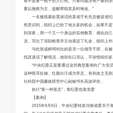
谁不是要一棍子把人打死。只要问题没有严重到涉
要以挽救为主，提醒帮助其及时悔改。”
一名被线索处置谈话的某省厅长先后被该省纪
然意识到，组织上已给了他太多的机会，如果不是
到深夜，用一个又一个身边的实例教育、感化自己
况，写出了深刻检查并主动退还了礼金，组织上作
与此形成鲜明对比的是另一位领导干部，在被
找其谈话了解情况，他却矢口否认，不珍惜组织多
“中央纪委正是要通过这些典型案例向广大党
这种咬耳扯袖、红脸出汗成为常态，有则改之无则
社科院中国廉政研究中心副秘书长高波评价。
执行“第一种形态”，靠纪委也靠党委
【案例】
2015年9月6日，中央纪委转发河南省委关