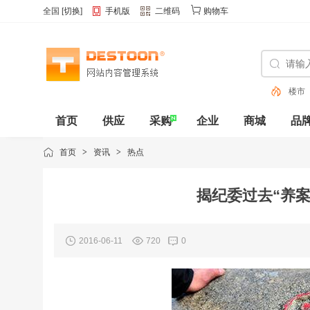
全国
[
切换
]
手机版
二维码
购物车
楼市
首页
供应
采购
企业
商城
品
动态
首页
>
资讯
>
热点
揭纪委过去“养案
2016-06-11
720
0