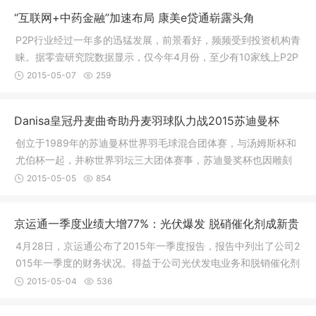
“互联网+中药金融”加速布局 康美e贷通崭露头角
P2P行业经过一年多的迅猛发展，前景看好，频频受到投资机构青
睐。据零壹研究院数据显示，仅今年4月份，至少有10家线上P2P
借贷平台(或其母公司)宣布完成融资。
2015-05-07
259
Danisa皇冠丹麦曲奇助丹麦羽球队力战2015苏迪曼杯
创立于1989年的苏迪曼杯世界羽毛球混合团体赛，与汤姆斯杯和
尤伯杯一起，并称世界羽坛三大团体赛事，苏迪曼奖杯也因雕刻
了举世闻名的印尼古代建筑---婆娑浮屠佛塔体造型而闻名，堪称
2015-05-05
854
价值不菲的羽坛瑰宝。苏迪曼杯两年一次的竞技机会引得众多国
际顶尖羽毛球高手趋之若鹜，中国的超级丹、丹麦羽毛球王子约
京运通一季度业绩大增77%：光伏爆发 脱硝催化剂成新贵
根森、马来西亚名将李宗伟等等都是这个赛场上的“熟客”。
4月28日，京运通公布了2015年一季度报告，报告中列出了公司2
015年一季度的财务状况。得益于公司光伏发电业务和脱销催化剂
收入增加，报告期内，京运通实现营业收入2.57亿元，同比增长8
2015-05-04
536
5.5%，实现归属于上市公司股东的净利润3,527万元，同比增长7
7.22%，其中扣非后净利润为3,400万元，同比大增136.41%。