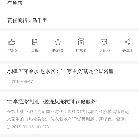
有质感。
责任编辑：马千里
点赞
0
举报
收藏
0
打赏
0
评论
0
分享
5
万和L7“零冷水”热水器：“三零主义”满足全民浴望
2016-05-17
“共享经济”社会 e袋洗从洗衣到“家庭服务”
在线上线下融合的新商业时代，以O2O为代表的经济模式迅速进
入竞争的白热化阶段。洗衣领域O2O强势崛起，其绿色、健康、
便捷、实惠的服务也成为消费者追求的终极目标。
2015-06-05
273