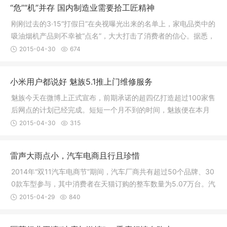
“危”“机”并存 国内制造业需要拾工匠精神
刚刚过去的3·15“打假日”在央视曝光出来的名单上，家电品类中的
吸油烟机产品则不幸被“点名”，大大打击了消费者的信心。据悉，
中国燃气具行业产品质量并没有想象的那么乐观，很多厂家为了
2015-04-30
674
利益，不惜“造假”。长此以往，消费者的不信任必将侵蚀一些优质
企业辛苦创下的“品牌基业”。燃气具企业需要重新用“工匠精神”找
小米用户都说好 魅族5.1推上门维修服务
回对消费者的信任，实现诚信上的升级换代。燃气具行业，需要
怎样的“工匠精神”?
魅族今天在微博上正式宣布，前期承诺的超四亿打造超过100家售
后网点的计划已经完成。短短一个月不到的时间，魅族便在本月
底成功将售后点数量提升到了100家以上，魅族着力打造优秀售后
2015-04-30
315
服务体验的决心可见一斑。除了售后网点数量
雷声大雨点小，汽车电商且行且珍惜
2014年“双11汽车电商节”期间，汽车厂商共有超过50个品牌、30
0款车型参与，其中消费者在天猫订购的整车数量为5.07万台。汽
车电商的春天真的来了吗?谁又将成为汽车电商的主导者?
2015-04-29
840