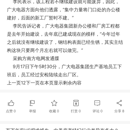
李民表示，该工程若不继续建设就可能废弃，因此，
广大电器方面向他们透露，“集中力量将门口处的办公楼
建好，后面的新工厂暂时不建。”
李民告诉记者，广大电器集团新办公楼和厂房工程都
是去年开始建设，去年底已建成现在的模样，“今年过年
之后就没有继续建设了，钢结构表面已经生锈，其实主结
构这块只要两个月左右就可以做完。”
采购方南方电网发通牒
9月17日下午5时30分，广大电器集团生产基地员工下
班后，员工经过安检陆续走出厂区。
上一页12下一页在本页显示剩余内容
点赞
0
举报
收藏
0
打赏
0
评论
0
分享
8