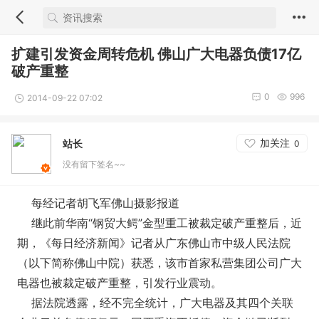
扩建引发资金周转危机 佛山广大电器负债17亿
破产重整
0
996
2014-09-22 07:02
加关注
站长
0
没有留下签名~~
每经记者胡飞军佛山摄影报道
继此前华南“钢贸大鳄”金型重工被裁定破产重整后，近
期，《每日经济新闻》记者从广东佛山市中级人民法院
（以下简称佛山中院）获悉，该市首家私营集团公司广大
电器也被裁定破产重整，引发行业震动。
据法院透露，经不完全统计，广大电器及其四个关联